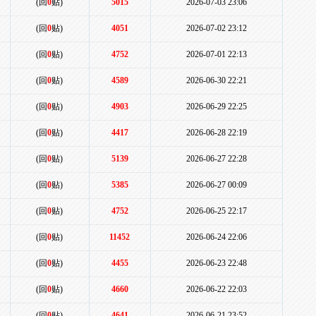
(回
0
贴)
5015
2026-07-03 23:06
(回
0
贴)
4051
2026-07-02 23:12
(回
0
贴)
4752
2026-07-01 22:13
(回
0
贴)
4589
2026-06-30 22:21
(回
0
贴)
4903
2026-06-29 22:25
(回
0
贴)
4417
2026-06-28 22:19
(回
0
贴)
5139
2026-06-27 22:28
(回
0
贴)
5385
2026-06-27 00:09
(回
0
贴)
4752
2026-06-25 22:17
(回
0
贴)
11452
2026-06-24 22:06
(回
0
贴)
4455
2026-06-23 22:48
(回
0
贴)
4660
2026-06-22 22:03
(回
0
贴)
4641
2026-06-21 23:52