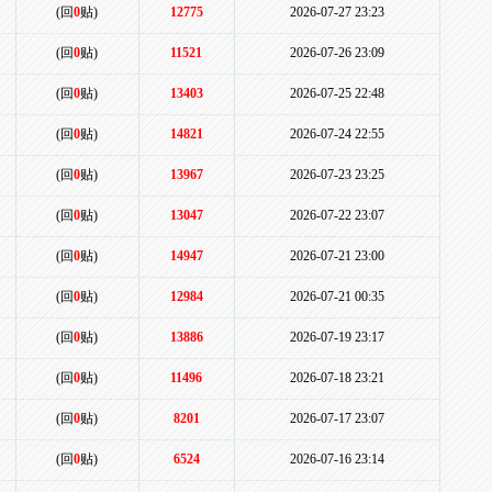
(回
0
贴)
12775
2026-07-27 23:23
(回
0
贴)
11521
2026-07-26 23:09
(回
0
贴)
13403
2026-07-25 22:48
(回
0
贴)
14821
2026-07-24 22:55
(回
0
贴)
13967
2026-07-23 23:25
(回
0
贴)
13047
2026-07-22 23:07
(回
0
贴)
14947
2026-07-21 23:00
(回
0
贴)
12984
2026-07-21 00:35
(回
0
贴)
13886
2026-07-19 23:17
(回
0
贴)
11496
2026-07-18 23:21
(回
0
贴)
8201
2026-07-17 23:07
(回
0
贴)
6524
2026-07-16 23:14