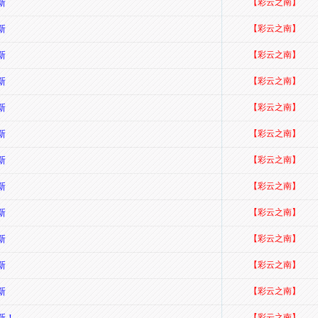
新
【彩云之南】
新
【彩云之南】
新
【彩云之南】
新
【彩云之南】
新
【彩云之南】
新
【彩云之南】
新
【彩云之南】
新
【彩云之南】
新
【彩云之南】
新
【彩云之南】
新
【彩云之南】
新
【彩云之南】
新！
【彩云之南】