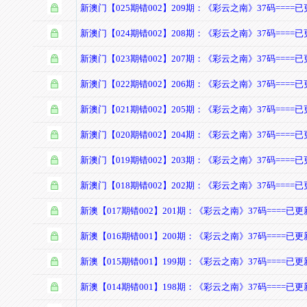
新澳门【025期错002】209期：《彩云之南》37码====已
新澳门【024期错002】208期：《彩云之南》37码====已
新澳门【023期错002】207期：《彩云之南》37码====已
新澳门【022期错002】206期：《彩云之南》37码====已
新澳门【021期错002】205期：《彩云之南》37码====已
新澳门【020期错002】204期：《彩云之南》37码====已
新澳门【019期错002】203期：《彩云之南》37码====已
新澳门【018期错002】202期：《彩云之南》37码====已
新澳【017期错002】201期：《彩云之南》37码====已更
新澳【016期错001】200期：《彩云之南》37码====已更
新澳【015期错001】199期：《彩云之南》37码====已更
新澳【014期错001】198期：《彩云之南》37码====已更