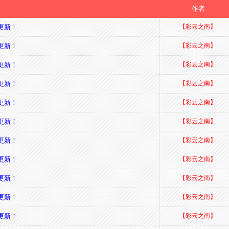
题
作者
已更新！
【彩云之南】
已更新！
【彩云之南】
已更新！
【彩云之南】
已更新！
【彩云之南】
已更新！
【彩云之南】
已更新！
【彩云之南】
已更新！
【彩云之南】
已更新！
【彩云之南】
已更新！
【彩云之南】
已更新！
【彩云之南】
已更新！
【彩云之南】