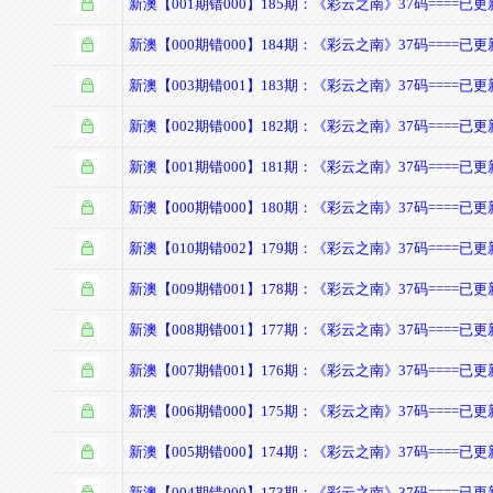
新澳【001期错000】185期：《彩云之南》37码====已更
新澳【000期错000】184期：《彩云之南》37码====已更
新澳【003期错001】183期：《彩云之南》37码====已更
新澳【002期错000】182期：《彩云之南》37码====已更
新澳【001期错000】181期：《彩云之南》37码====已更
新澳【000期错000】180期：《彩云之南》37码====已更
新澳【010期错002】179期：《彩云之南》37码====已更
新澳【009期错001】178期：《彩云之南》37码====已更
新澳【008期错001】177期：《彩云之南》37码====已更
新澳【007期错001】176期：《彩云之南》37码====已更
新澳【006期错000】175期：《彩云之南》37码====已更
新澳【005期错000】174期：《彩云之南》37码====已更
新澳【004期错000】173期：《彩云之南》37码====已更