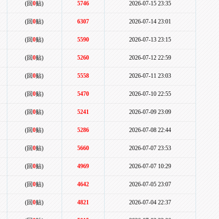
(回
0
贴)
5746
2026-07-15 23:35
(回
0
贴)
6307
2026-07-14 23:01
(回
0
贴)
5590
2026-07-13 23:15
(回
0
贴)
5260
2026-07-12 22:59
(回
0
贴)
5558
2026-07-11 23:03
(回
0
贴)
5470
2026-07-10 22:55
(回
0
贴)
5241
2026-07-09 23:09
(回
0
贴)
5286
2026-07-08 22:44
(回
0
贴)
5660
2026-07-07 23:53
(回
0
贴)
4969
2026-07-07 10:29
(回
0
贴)
4642
2026-07-05 23:07
(回
0
贴)
4821
2026-07-04 22:37