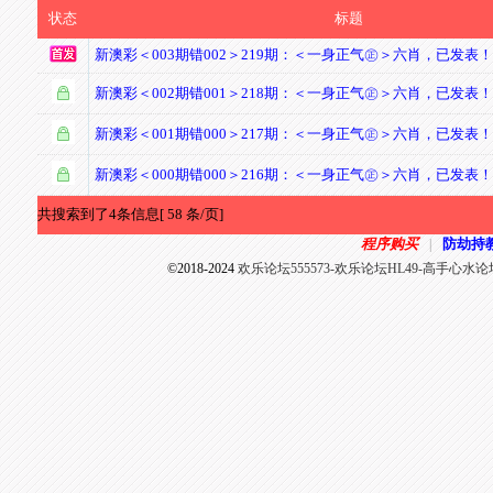
状态
标题
新澳彩＜003期错002＞219期：＜一身正气㊣＞六肖，已发表
新澳彩＜002期错001＞218期：＜一身正气㊣＞六肖，已发表
新澳彩＜001期错000＞217期：＜一身正气㊣＞六肖，已发表
新澳彩＜000期错000＞216期：＜一身正气㊣＞六肖，已发表
共搜索到了4条信息[ 58 条/页]
程序购买
防劫持
|
©2018-2024
欢乐论坛555573-欢乐论坛HL49-高手心