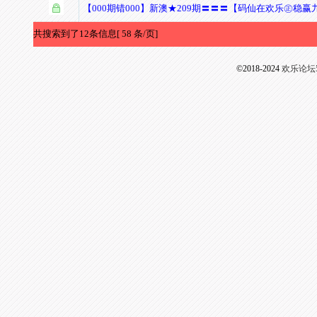
【000期错000】新澳★209期〓〓〓【码仙在欢乐㊣
共搜索到了12条信息[ 58 条/页]
©2018-2024
欢乐论坛