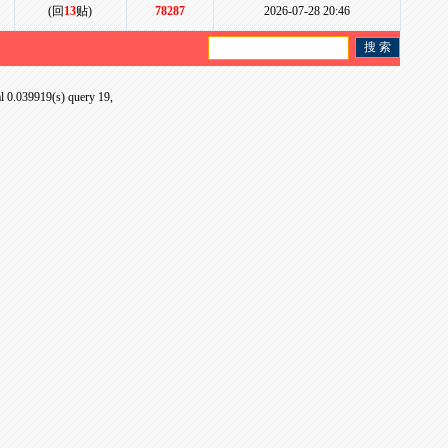
(回
13
贴)
78287
2026-07-28 20:46
al 0.039919(s) query 19,