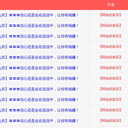
题
作者
稳赢九肖】〓〓〓信心还是会在连连中，让你有钱赚！
【码仙在欢乐】
稳赢九肖】〓〓〓信心还是会在连连中，让你有钱赚！
【码仙在欢乐】
稳赢九肖】〓〓〓信心还是会在连连中，让你有钱赚！
【码仙在欢乐】
稳赢九肖】〓〓〓信心还是会在连连中，让你有钱赚！
【码仙在欢乐】
稳赢九肖】〓〓〓信心还是会在连连中，让你有钱赚！
【码仙在欢乐】
稳赢九肖】〓〓〓信心还是会在连连中，让你有钱赚！
【码仙在欢乐】
稳赢九肖】〓〓〓信心还是会在连连中，让你有钱赚！
【码仙在欢乐】
稳赢九肖】〓〓〓信心还是会在连连中，让你有钱赚！
【码仙在欢乐】
稳赢九肖】〓〓〓信心还是会在连连中，让你有钱赚！
【码仙在欢乐】
稳赢九肖】〓〓〓信心还是会在连连中，让你有钱赚！
【码仙在欢乐】
稳赢九肖】〓〓〓信心还是会在连连中，让你有钱赚！
【码仙在欢乐】