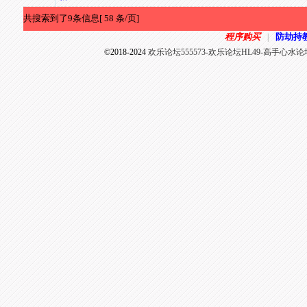
共搜索到了9条信息[ 58 条/页]
程序购买
防劫持
|
©2018-2024
欢乐论坛555573-欢乐论坛HL49-高手心