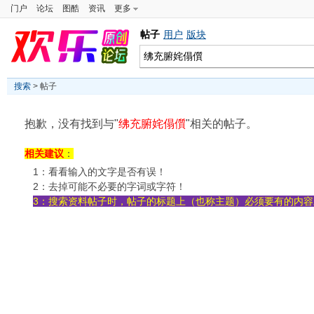
门户
论坛
图酷
资讯
更多
帖子
用户
版块
搜索
> 帖子
抱歉，没有找到与"
绋充腑姹傝儨
"相关的帖子。
相关建议
：
1：看看输入的文字是否有误！
2：去掉可能不必要的字词或字符！
3：搜索资料帖子时，帖子的标题上（也称主题）必须要有的内