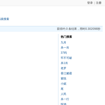
登录
|
注册
高级搜索
获得约 0 条结果，用时0.302098秒
热门搜索
九肖
杀一肖
37码
牢不可破
杀1肖
老罗
香江赌霸
紫悦
小妮
尾
人民
杀一行
惊鸿