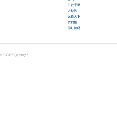
日行千里
大秧歌
纵横天下
黄鹤楼
你好特码
al 0.308923(s) query 6,