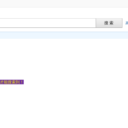
搜 索
容才能搜索到！