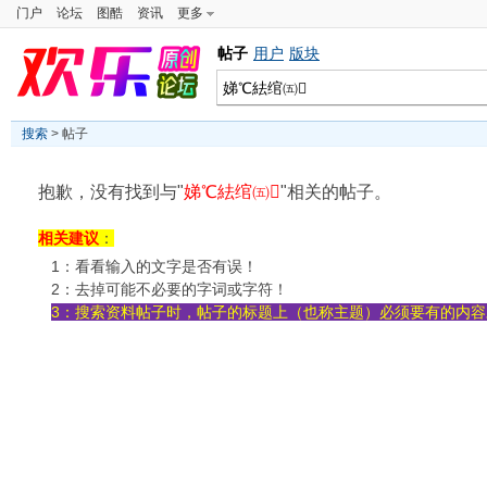
门户
论坛
图酷
资讯
更多
帖子
用户
版块
搜索
> 帖子
抱歉，没有找到与"
娣℃紶绾㈤
"相关的帖子。
相关建议
：
1：看看输入的文字是否有误！
2：去掉可能不必要的字词或字符！
3：搜索资料帖子时，帖子的标题上（也称主题）必须要有的内