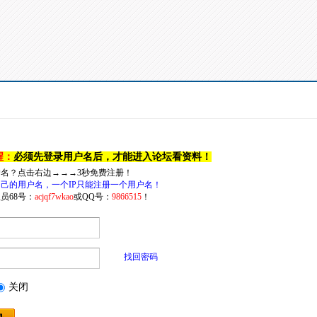
醒：
必须先登录用户名后，才能进入论坛看资料！
户名？点击右边→→→3秒免费注册！
己的用户名，一个IP只能注册一个用户名！
员68号：
acjqf7wkao
或QQ号：
9866515
！
找回密码
关闭