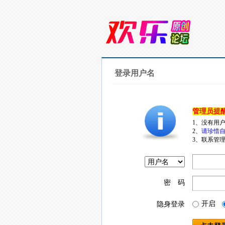
登录用户名
管理员提
1、没有用
2、
请珍惜自
3、联系管理
密 码
开启
隐身登录