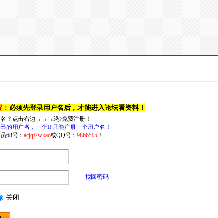
醒：
必须先登录用户名后，才能进入论坛看资料！
户名？点击右边→→→3秒免费注册！
己的用户名，一个IP只能注册一个用户名！
员68号：
acjqf7wkao
或QQ号：
9866515
！
找回密码
关闭