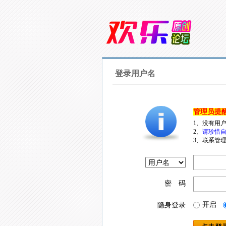
登录用户名
管理员提
1、没有用
2、
请珍惜自
3、联系管理
密 码
开启
隐身登录