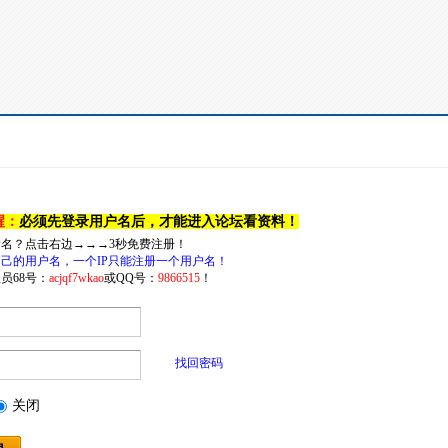
醒：
必须先登录用户名后，才能进入论坛看资料！
户名？点击右边→→→3秒免费注册！
己的用户名，一个IP只能注册一个用户名！
员68号：
acjqf7wkao
或QQ号：
9866515
！
找回密码
关闭