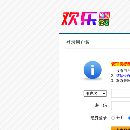
登录用户名
管理员提
1、没有用
2、
请珍惜自
3、联系管理
密 码
开启
隐身登录