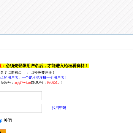
醒：
必须先登录用户名后，才能进入论坛看资料！
户名？点击右边→→→3秒免费注册！
己的用户名，一个IP只能注册一个用户名！
员68号：
acjqf7wkao
或QQ号：
9866515
！
找回密码
关闭