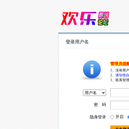
登录用户名
管理员提
1、没有用
2、
请珍惜自
3、联系管理
密 码
开启
隐身登录