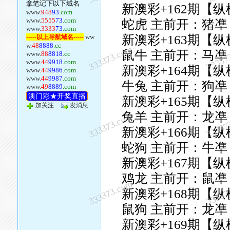
拿笔记下以下域名
新澳彩+162期【
www.
948
93
.com
www.
5555
73
.com
蛇虎 主前开：猪凖
www.
3333
73
.com
ww
新澳彩+163期【
-----以上导航域名-----
w.
48
8888
.cc
333373.com
33337
鼠牛 主前开：马凖
www.
88
8818
.cc
www.
44
9918
.com
新澳彩+164期【
www.
44
9986
.com
www.
44
9987
.com
牛兔 主前开：狗凖
www.
49
8889
.com
澳门彩★开奖直播
新澳彩+165期【
加关注
发消息
兔羊 主前开：龙凖
333373.com
33337
新澳彩+166期【
蛇狗 主前开：牛凖
新澳彩+167期【
鸡龙 主前开：鼠凖
333373.com
33337
新澳彩+168期【
鼠狗 主前开：龙凖
新澳彩+169期【