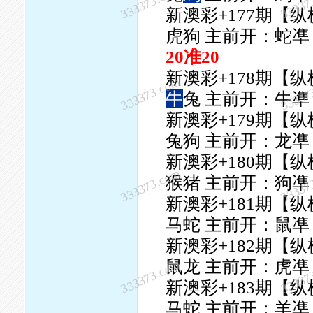
333373.com
33337
新澳彩+177期【
虎狗 主前开：蛇凖
20准20
新澳彩+178期【
333373.com
33337
牛
兔 主前开：牛凖
新澳彩+179期【
兔狗 主前开：龙凖
新澳彩+180期【
333373.com
33337
猴猪 主前开：狗凖
新澳彩+181期【
马蛇 主前开：鼠凖
新澳彩+182期【
鼠龙 主前开：虎凖
333373.com
33337
新澳彩+183期【
马蛇 主前开：羊凖