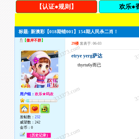
【认证●规则】
欢乐●
标题: 新澳彩【018期错001】154期人民杀二肖！
【
傲岸不群
】
29楼
发表于: 06-03
333373.com
3
etrye yerg萨达
thyrtu6y而已
333373.com
3
用户组：
欢乐★码农
发帖数：
232
威望数：242
金币：0
333373.com
3
（历史记录）