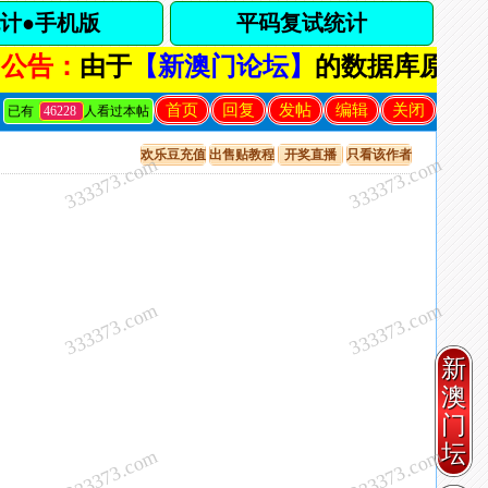
计●手机版
平码复试统计
公告：
由于
【新澳门论坛】
的数据库原因导
首页
回复
发帖
编辑
关闭
已有
46228
人看过本帖
欢乐豆充值
出售贴教程
开奖直播
只看该作者
333373.com
333373.com
333373.com
333373.com
新
澳
门
坛
333373.com
333373.com