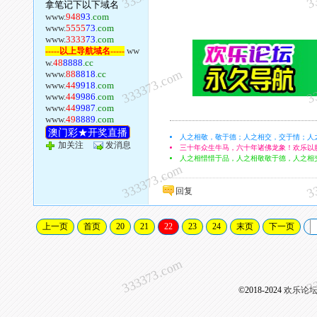
拿笔记下以下域名
www.
948
93
.com
www.
5555
73
.com
www.
3333
73
.com
ww
-----以上导航域名-----
w.
48
8888
.cc
333373.com
3
www.
88
8818
.cc
www.
44
9918
.com
www.
44
9986
.com
www.
44
9987
.com
www.
49
8889
.com
澳门彩★开奖直播
人之相敬，敬于德；人之相交，交于情；人
加关注
发消息
三十年众生牛马，六十年诸佛龙象！欢乐以
人之相惜惜于品，人之相敬敬于德，人之相
333373.com
3
回复
上一页
首页
20
21
22
23
24
末页
下一页
333373.com
3
©2018-2024
欢乐论坛