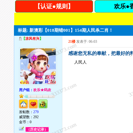
【认证●规则】
欢乐●
标题: 新澳彩【018期错001】154期人民杀二肖！
【
凉风有兴
】
21楼
发表于: 06-03
333373.com
3
感谢您无私的奉献，把最好的
人民人
333373.com
3
用户组：
欢乐★码农
发帖数：
279
威望数：292
金币：0
333373.com
3
（历史记录）