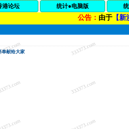
香港论坛
统计●电脑版
统
公告：
由于
【新澳
33373.com
333373.com
料奉献给大家
33373.com
333373.com
33373.com
333373.com