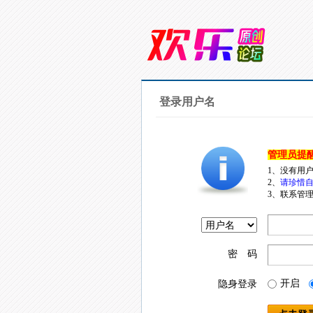
登录用户名
管理员提
1、没有用
2、
请珍惜自
3、联系管理
密 码
开启
隐身登录