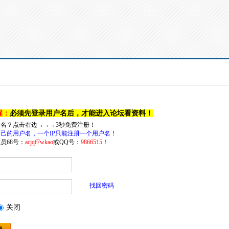
醒：
必须先登录用户名后，才能进入论坛看资料！
户名？点击右边→→→3秒免费注册！
己的用户名，一个IP只能注册一个用户名！
员68号：
acjqf7wkao
或QQ号：
9866515
！
找回密码
关闭