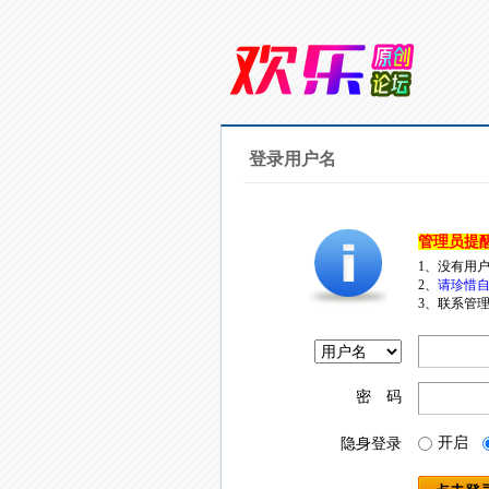
登录用户名
管理员提
1、没有用
2、
请珍惜自
3、联系管理
密 码
开启
隐身登录