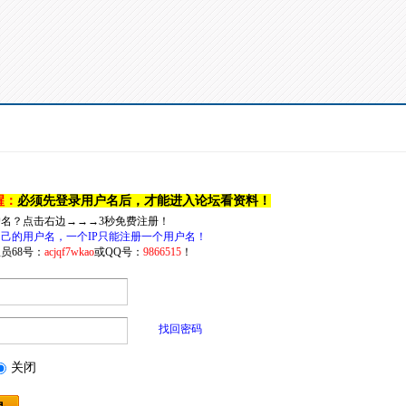
醒：
必须先登录用户名后，才能进入论坛看资料！
户名？点击右边→→→3秒免费注册！
己的用户名，一个IP只能注册一个用户名！
员68号：
acjqf7wkao
或QQ号：
9866515
！
找回密码
关闭