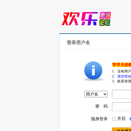
登录用户名
管理员提
1、没有用
2、
请珍惜自
3、联系管理
密 码
开启
隐身登录