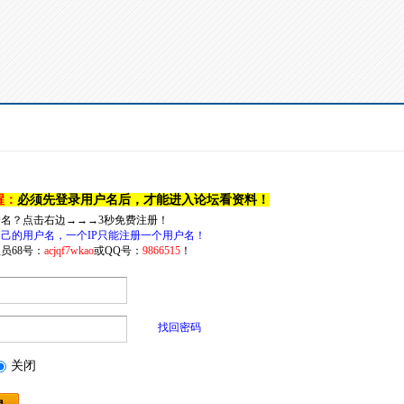
醒：
必须先登录用户名后，才能进入论坛看资料！
户名？点击右边→→→3秒免费注册！
己的用户名，一个IP只能注册一个用户名！
员68号：
acjqf7wkao
或QQ号：
9866515
！
找回密码
关闭