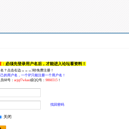
醒：
必须先登录用户名后，才能进入论坛看资料！
户名？点击右边→→→3秒免费注册！
己的用户名，一个IP只能注册一个用户名！
员68号：
acjqf7wkao
或QQ号：
9866515
！
找回密码
关闭