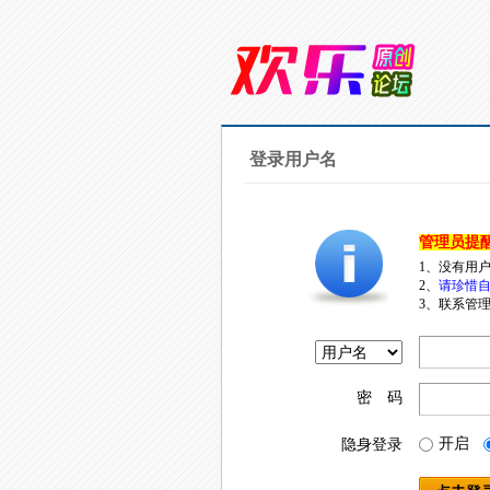
登录用户名
管理员提
1、没有用
2、
请珍惜自
3、联系管理
密 码
开启
隐身登录