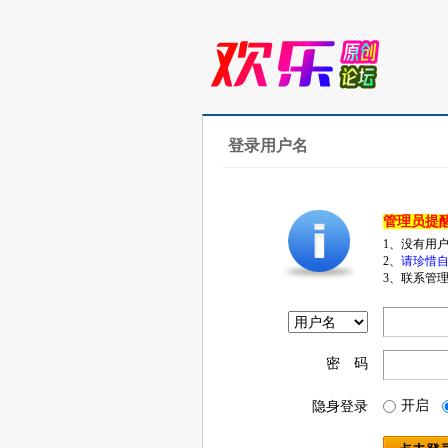
登录用户名
管理员提
1、没有用
2、
请珍惜自
3、联系管理
密 码
开启
隐身登录