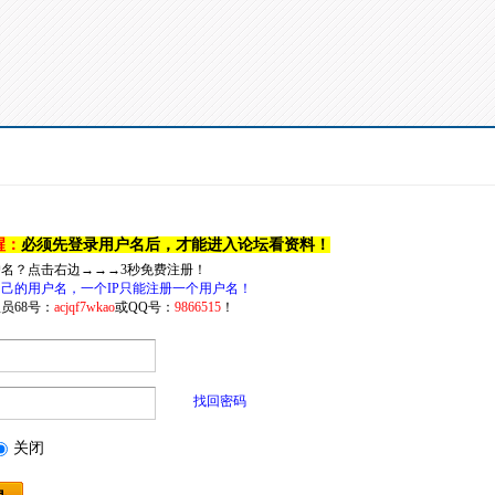
醒：
必须先登录用户名后，才能进入论坛看资料！
户名？点击右边→→→3秒免费注册！
己的用户名，一个IP只能注册一个用户名！
员68号：
acjqf7wkao
或QQ号：
9866515
！
找回密码
关闭