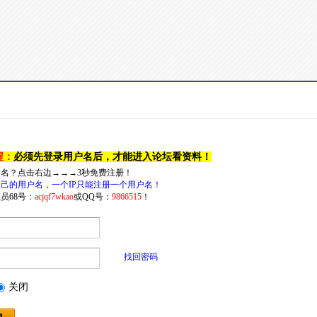
醒：
必须先登录用户名后，才能进入论坛看资料！
户名？点击右边→→→3秒免费注册！
己的用户名，一个IP只能注册一个用户名！
员68号：
acjqf7wkao
或QQ号：
9866515
！
找回密码
关闭