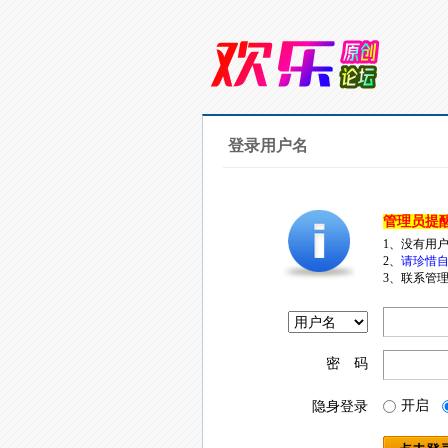
登录用户名
管理员提
1、没有用
2、
请珍惜自
3、联系管理
密 码
开启
隐身登录