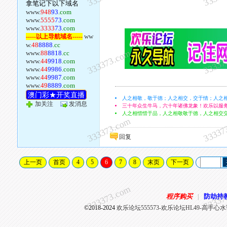
拿笔记下以下域名
www.
948
93
.com
www.
5555
73
.com
www.
3333
73
.com
ww
-----以上导航域名-----
w.
48
8888
.cc
333373.com
33337
www.
88
8818
.cc
www.
44
9918
.com
www.
44
9986
.com
www.
44
9987
.com
www.
49
8889
.com
澳门彩★开奖直播
人之相敬，敬于德；人之相交，交于情；人之
加关注
发消息
三十年众生牛马，六十年诸佛龙象！欢乐以服
人之相惜惜于品，人之相敬敬于德，人之相交
333373.com
33337
回复
上一页
首页
4
5
6
7
8
末页
下一页
333373.com
33337
程序购买
防劫持
|
©2018-2024
欢乐论坛555573-欢乐论坛HL49-高