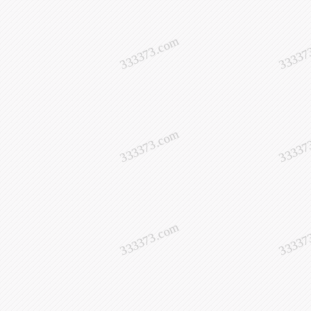
333373.com
33337
333373.com
33337
333373.com
33337