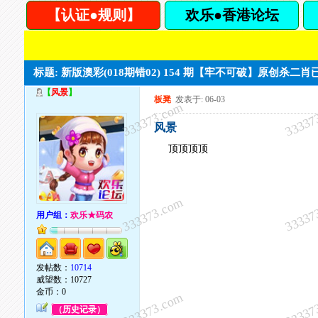
【认证●规则】
欢乐●香港论坛
标题: 新版澳彩(018期错02) 154 期【牢不可破】原创杀二肖
【
风景
】
板凳
发表于: 06-03
333373.com
33337
风景
顶顶顶顶
333373.com
33337
用户组：
欢乐★码农
发帖数：
10714
威望数：10727
金币：0
333373.com
33337
（历史记录）