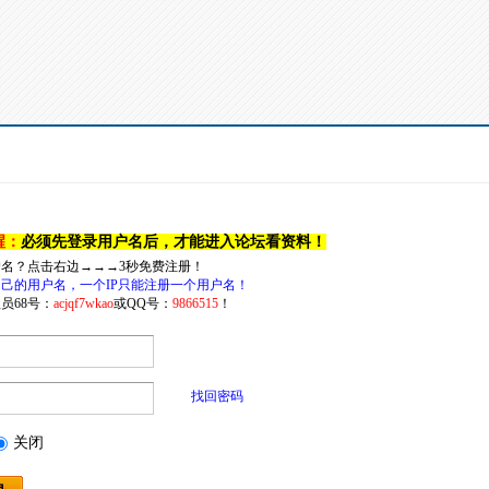
醒：
必须先登录用户名后，才能进入论坛看资料！
户名？点击右边→→→3秒免费注册！
己的用户名，一个IP只能注册一个用户名！
员68号：
acjqf7wkao
或QQ号：
9866515
！
找回密码
关闭