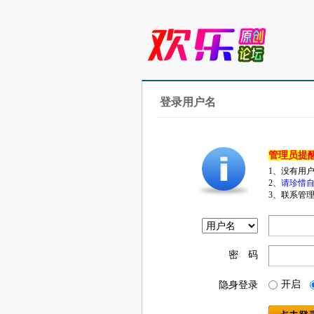
登录用户名
管理员提
1、没有用
2、
请珍惜自
3、联系管理
密 码
开启
隐身登录