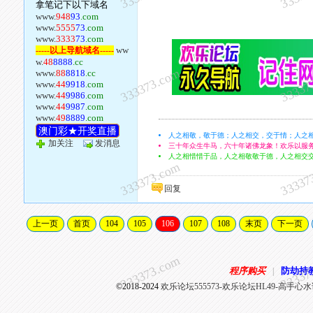
拿笔记下以下域名
www.
948
93
.com
www.
5555
73
.com
www.
3333
73
.com
ww
-----以上导航域名-----
w.
48
8888
.cc
333373.com
33337
www.
88
8818
.cc
www.
44
9918
.com
www.
44
9986
.com
www.
44
9987
.com
www.
49
8889
.com
澳门彩★开奖直播
人之相敬，敬于德；人之相交，交于情；人之
加关注
发消息
三十年众生牛马，六十年诸佛龙象！欢乐以服
人之相惜惜于品，人之相敬敬于德，人之相交
333373.com
33337
回复
上一页
首页
104
105
106
107
108
末页
下一页
333373.com
33337
程序购买
防劫持
|
©2018-2024
欢乐论坛555573-欢乐论坛HL49-高