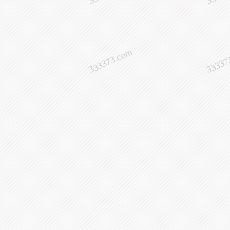
333373.com
33337